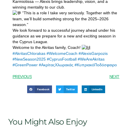
Karmiotissa — Alexis brings leadership, vision, and a
winning mentality to our club.
“This is a role I take very seriously. Together with the
team, we’ll build something strong for the 2025–2026
season.”
We look forward to a successful journey ahead under his
guidance as we prepare for a new and exciting season in
the Cyprus League.
Welcome to the Akritas family, Coach!
#AkritasChlorakas
#WelcomeCoach
#AlexisGarpozis
#NewSeason2025
#CyprusFootball
#WeAreAkritas
#GreenPower
#ΑκρίταςΧλωρακάς
#ΚυπριακόΠοδόσφαιρο
PREVIOUS
NEXT
Facebook
Twitter
LinkedIn
You Might Also Enjoy