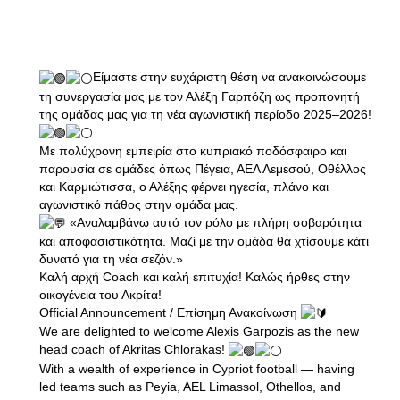
Είμαστε στην ευχάριστη θέση να ανακοινώσουμε
τη συνεργασία μας με τον Αλέξη Γαρπόζη ως προπονητή
της ομάδας μας για τη νέα αγωνιστική περίοδο 2025–2026!
Με πολύχρονη εμπειρία στο κυπριακό ποδόσφαιρο και
παρουσία σε ομάδες όπως Πέγεια, ΑΕΛ Λεμεσού, Οθέλλος
και Καρμιώτισσα, ο Αλέξης φέρνει ηγεσία, πλάνο και
αγωνιστικό πάθος στην ομάδα μας.
«Αναλαμβάνω αυτό τον ρόλο με πλήρη σοβαρότητα
και αποφασιστικότητα. Μαζί με την ομάδα θα χτίσουμε κάτι
δυνατό για τη νέα σεζόν.»
Καλή αρχή Coach και καλή επιτυχία! Καλώς ήρθες στην
οικογένεια του Ακρίτα!
Official Announcement / Επίσημη Ανακοίνωση
We are delighted to welcome Alexis Garpozis as the new
head coach of Akritas Chlorakas!
With a wealth of experience in Cypriot football — having
led teams such as Peyia, AEL Limassol, Othellos, and