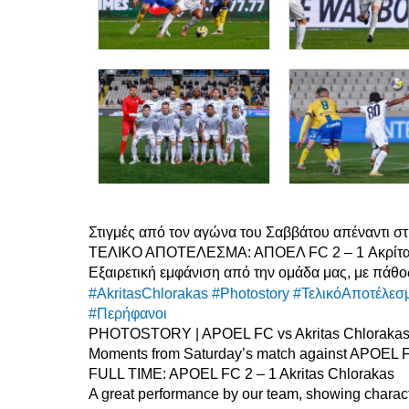
Στιγμές από τον αγώνα του Σαββάτου απέναντι 
ΤΕΛΙΚΟ ΑΠΟΤΕΛΕΣΜΑ: ΑΠΟΕΛ FC 2 – 1 Ακρίτ
Εξαιρετική εμφάνιση από την ομάδα μας, με πάθο
#AkritasChlorakas
#Photostory
#ΤελικόΑποτέλεσ
#Περήφανοι
PHOTOSTORY | APOEL FC vs Akritas Chloraka
Moments from Saturday’s match against APOEL 
FULL TIME: APOEL FC 2 – 1 Akritas Chlorakas
A great performance by our team, showing charac