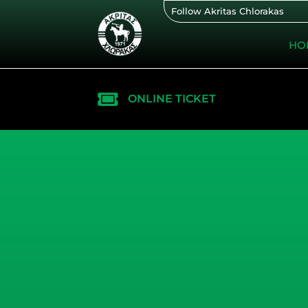
Skip
Follow Akritas Chlorakas
to
content
HO
ONLINE TICKET