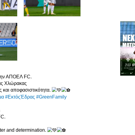
στην ΑΠΟΕΛ FC.
ας Χλώρακας
ς και αποφασιστικότητα.
μα
#ΕκτόςΈδρας
#GreenFamily
s
FC.
ter and determination.