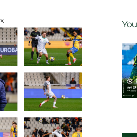
ας
You