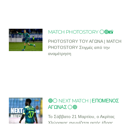
MATCH PHOTOSTORY ⚪🟢📸
PHOTOSTORY ΤΟΥ ΑΓΩΝΑ | MATCH
PHOTOSTORY Στιγμές από την
αναμέτρηση
🟢⚪ NEXT MATCH | ΕΠΟΜΕΝΟΣ
ΑΓΩΝΑΣ ⚪🟢
Το Σάββατο 21 Μαρτίου, ο Ακρίτας
Χλώρακας αγωνίζεται εκτός έδρας