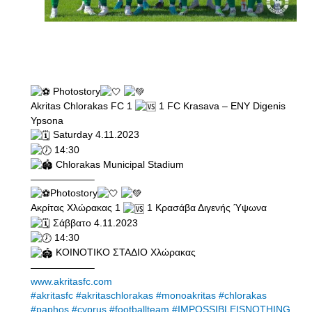
Photostory
Akritas Chlorakas FC 1
1 FC Krasava – ENY Digenis
Ypsona
Saturday 4.11.2023
14:30
Chlorakas Municipal Stadium
——————–
Photostory
Ακρίτας Χλώρακας 1
1 Κρασάβα Διγενής Ύψωνα
Σάββατο 4.11.2023
14:30
ΚΟΙΝΟΤΙΚΟ ΣΤΑΔΙΟ Χλώρακας
——————–
www.akritasfc.com
#akritasfc
#akritaschlorakas
#monoakritas
#chlorakas
#paphos
#cyprus
#footballteam
#IMPOSSIBLEISNOTHING