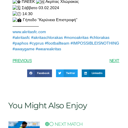
ΠΑΕΕΚ
Ακρίτας Χλώρακας
Σάββατο 03.02.2024
14:30
Γήπεδο “Κερύνεια Επιστροφή”
——————–
www.akritasfc.com
#akritasfc
#akritaschlorakas
#monoakritas
#chlorakas
#paphos
#cyprus
#footballteam
#IMPOSSIBLEISNOTHING
#awaygame
#weareakritas
PREVIOUS
NEXT
Facebook
Twitter
LinkedIn
You Might Also Enjoy
🟢⚪ NEXT MATCH