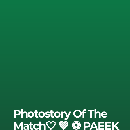
Photostory Of The
Match🤍 💚 ⚽️ PAEEK