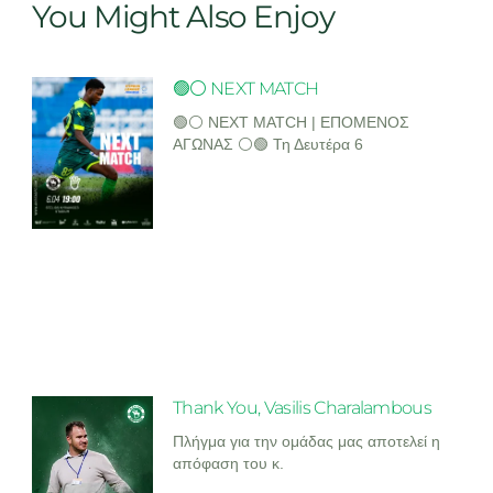
You Might Also Enjoy
🟢⚪ NEXT MATCH
🟢⚪ NEXT MATCH | ΕΠΟΜΕΝΟΣ
ΑΓΩΝΑΣ ⚪🟢 Τη Δευτέρα 6
Thank You, Vasilis Charalambous
Πλήγμα για την ομάδας μας αποτελεί η
απόφαση του κ.