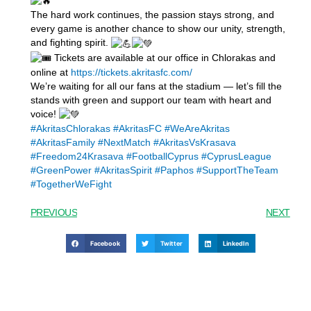
The hard work continues, the passion stays strong, and
every game is another chance to show our unity, strength,
and fighting spirit.
Tickets are available at our office in Chlorakas and
online at
https://tickets.akritasfc.com/
We’re waiting for all our fans at the stadium — let’s fill the
stands with green and support our team with heart and
voice!
#AkritasChlorakas
#AkritasFC
#WeAreAkritas
#AkritasFamily
#NextMatch
#AkritasVsKrasava
#Freedom24Krasava
#FootballCyprus
#CyprusLeague
#GreenPower
#AkritasSpirit
#Paphos
#SupportTheTeam
#TogetherWeFight
PREVIOUS
NEXT
Facebook
Twitter
LinkedIn