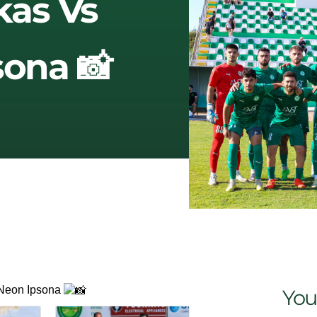
kas Vs
sona 📸
 Neon Ipsona
You