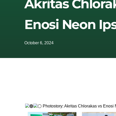
Akritas Chlora
Enosi Neon Ip
October 6, 2024
Photostory: Akritas Chlorakas vs Enosi