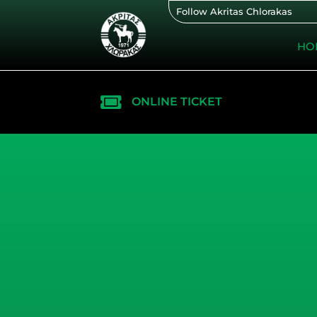
Skip
Follow Akritas Chlorakas
to
content
HO
ONLINE TICKET