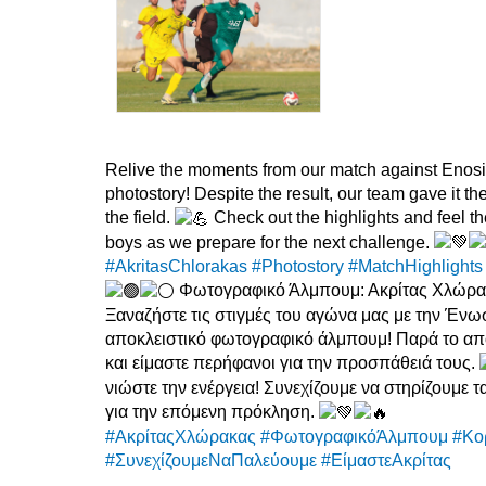
Relive the moments from our match against Enosi
photostory! Despite the result, our team gave it thei
the field.
Check out the highlights and feel th
boys as we prepare for the next challenge.
#AkritasChlorakas
#Photostory
#MatchHighlights
Φωτογραφικό Άλμπουμ: Ακρίτας Χλώρ
Ξαναζήστε τις στιγμές του αγώνα μας με την Έ
αποκλειστικό φωτογραφικό άλμπουμ! Παρά το απ
και είμαστε περήφανοι για την προσπάθειά τους.
νιώστε την ενέργεια! Συνεχίζουμε να στηρίζουμε 
για την επόμενη πρόκληση.
#ΑκρίταςΧλώρακας
#ΦωτογραφικόΆλμπουμ
#Κο
#ΣυνεχίζουμεΝαΠαλεύουμε
#ΕίμαστεΑκρίτας