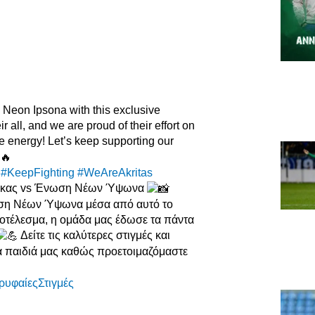
 Neon Ipsona with this exclusive
r all, and we are proud of their effort on
e energy! Let’s keep supporting our
#KeepFighting
#WeAreAkritas
ακας vs Ένωση Νέων Ύψωνα
νωση Νέων Ύψωνα μέσα από αυτό το
οτέλεσμα, η ομάδα μας έδωσε τα πάντα
Δείτε τις καλύτερες στιγμές και
τα παιδιά μας καθώς προετοιμαζόμαστε
ρυφαίεςΣτιγμές