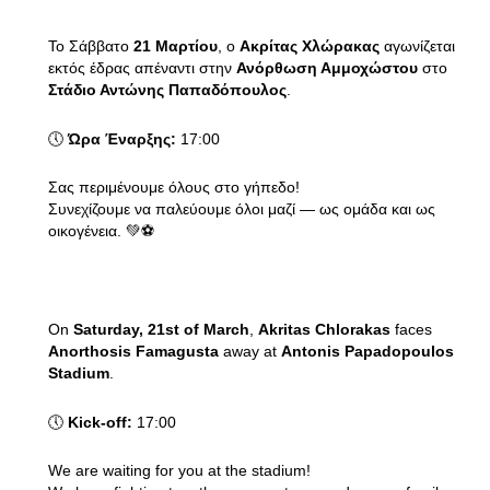
Το Σάββατο
21 Μαρτίου
, ο
Ακρίτας Χλώρακας
αγωνίζεται
εκτός έδρας απέναντι στην
Ανόρθωση Αμμοχώστου
στο
Στάδιο Αντώνης Παπαδόπουλος
.
🕔
Ώρα Έναρξης:
17:00
Σας περιμένουμε όλους στο γήπεδο!
Συνεχίζουμε να παλεύουμε όλοι μαζί — ως ομάδα και ως
οικογένεια. 💚⚽
On
Saturday, 21st of March
,
Akritas Chlorakas
faces
Anorthosis Famagusta
away at
Antonis Papadopoulos
Stadium
.
🕔
Kick-off:
17:00
We are waiting for you at the stadium!