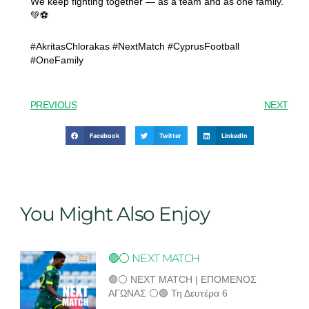
We keep fighting together — as a team and as one family.
💚⚽
#AkritasChlorakas #NextMatch #CyprusFootball
#OneFamily
PREVIOUS
NEXT
Facebook
Twitter
LinkedIn
You Might Also Enjoy
🟢⚪ NEXT MATCH
🟢⚪ NEXT MATCH | ΕΠΟΜΕΝΟΣ
ΑΓΩΝΑΣ ⚪🟢 Τη Δευτέρα 6