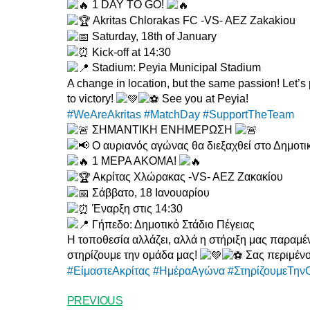
1 DAY TO GO!
Akritas Chlorakas FC -VS- AEZ Zakakiou
Saturday, 18th of January
Kick-off at 14:30
Stadium: Peyia Municipal Stadium
A change in location, but the same passion! Let’s
to victory!
See you at Peyia!
#WeAreAkritas
#MatchDay
#SupportTheTeam
ΣΗΜΑΝΤΙΚΗ ΕΝΗΜΕΡΩΣΗ
Ο αυριανός αγώνας θα διεξαχθεί στο Δημοτικ
1 ΜΕΡΑ ΑΚΟΜΑ!
Ακρίτας Χλώρακας -VS- AEZ Ζακακίου
Σάββατο, 18 Ιανουαρίου
Έναρξη στις 14:30
Γήπεδο: Δημοτικό Στάδιο Πέγειας
Η τοποθεσία αλλάζει, αλλά η στήριξη μας παραμέν
στηρίζουμε την ομάδα μας!
Σας περιμένο
#ΕίμαστεΑκρίτας
#ΗμέραΑγώνα
#ΣτηρίζουμεΤην
PREVIOUS