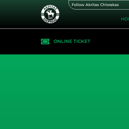
Skip
Follow Akritas Chlorakas
to
content
HO
ONLINE TICKET