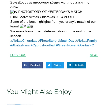
Συνεχίζουμε με αποφασιστικότητα για τη συνέχεια της
σεζόν.
PHOTOSTORY OF YESTERDAY’S MATCH
Final Score: Akritas Chlorakas 0 – 4 APOEL.
Some of the best highlights from yesterday’s match of our
team!
We move forward with determination for the rest of the
season.
#AkritasChlorakas
#PhotoStory
#MatchDay
#AkritasFamily
#AkritasFans
#CyprusFootball
#GreenPower
#AkritasFC
PREVIOUS
NEXT
Facebook
Twitter
LinkedIn
You Might Also Enjoy