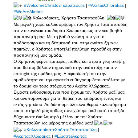
#WelcomeChristosTsapatsoulis
|
#AkritasChlorakas
|
#WeAreAkritas
Καλωσόρισες, Χρήστο Τσαπατσούλη!
Με μεγάλη χαρά καλωσορίζουμε τον Χρήστο Τσαπατσούλη
στην οικογένεια του Ακρίτα Χλώρακας ως τον νέο βοηθό
προπονητή μας! Με τη βαθιά γνώση του για το
ποδόσφαιρο και τη δέσμευσή του στην ανάπτυξη των
παικτών, ο Χρήστος αποτελεί πολύτιμη προσθήκη στην
προπονητική μας ομάδα.
Ο Χρήστος φέρνει εμπειρία, πάθος και στρατηγική σκέψη,
που θα συμβάλουν σημαντικά στην ανάπτυξη και την
επιτυχία της ομάδας μας. Η αφοσίωσή του στην
ομαδικότητα και την αριστεία ευθυγραμμίζεται απόλυτα με
το όραμα και τους στόχους του Ακρίτα Χλώρακας.
Είμαστε ενθουσιασμένοι που έχουμε τον Χρήστο μαζί μας
και ανυπομονούμε για τη θετική του επίδραση εντός και
εκτός γηπέδου. Ας δώσουμε όλοι ένα θερμό καλωσόρισμα
και τη στήριξή μας καθώς συνεχίζουμε μαζί αυτό το ταξίδι.
Εύχομαστε ένα λαμπρό μέλλον με τον Χρήστο
Τσαπατσούλη ως μέρος της ομάδας μας!
#ΚαλωσορίσατεΧρήστοΤσαπατσούλη
|
#ΑκρίταςΧλώρακας
|
#ΕίμαστεΑκρίτας