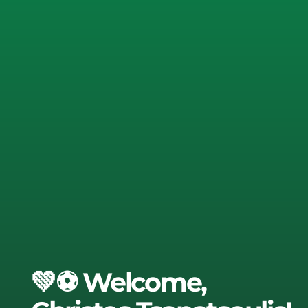
💚⚽ Welcome,