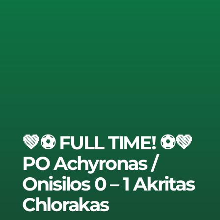
💚⚽ FULL TIME! ⚽💚
PO Achyronas /
Onisilos 0 – 1 Akritas
Chlorakas