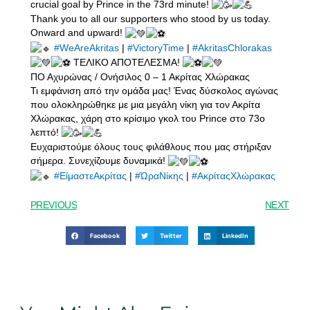
crucial goal by Prince in the 73rd minute!
Thank you to all our supporters who stood by us today.
Onward and upward!
#WeAreAkritas
|
#VictoryTime
|
#AkritasChlorakas
ΤΕΛΙΚΟ ΑΠΟΤΕΛΕΣΜΑ!
ΠΟ Αχυρώνας / Ονήσιλος 0 – 1 Ακρίτας Χλώρακας
Τι εμφάνιση από την ομάδα μας! Ένας δύσκολος αγώνας
που ολοκληρώθηκε με μια μεγάλη νίκη για τον Ακρίτα
Χλώρακας, χάρη στο κρίσιμο γκολ του Prince στο 73ο
λεπτό!
Ευχαριστούμε όλους τους φιλάθλους που μας στήριξαν
σήμερα. Συνεχίζουμε δυναμικά!
#ΕίμαστεΑκρίτας
|
#ΏραΝίκης
|
#ΑκρίταςΧλώρακας
PREVIOUS
NEXT
Facebook
Twitter
LinkedIn