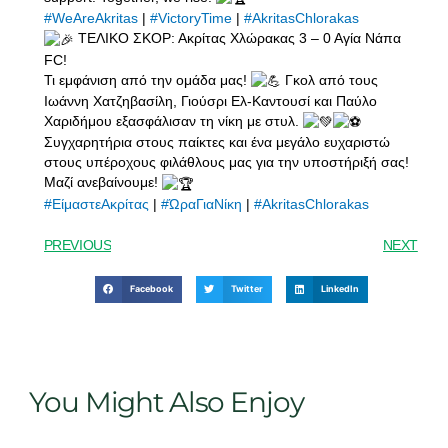
#WeAreAkritas
|
#VictoryTime
|
#AkritasChlorakas
ΤΕΛΙΚΟ ΣΚΟΡ: Ακρίτας Χλώρακας 3 – 0 Αγία Νάπα
FC!
Τι εμφάνιση από την ομάδα μας!
Γκολ από τους
Ιωάννη Χατζηβασίλη, Γιούσρι Ελ-Καντουσί και Παύλο
Χαριδήμου εξασφάλισαν τη νίκη με στυλ.
Συγχαρητήρια στους παίκτες και ένα μεγάλο ευχαριστώ
στους υπέροχους φιλάθλους μας για την υποστήριξή σας!
Μαζί ανεβαίνουμε!
#ΕίμαστεΑκρίτας
|
#ΏραΓιαΝίκη
|
#AkritasChlorakas
PREVIOUS
NEXT
Facebook
Twitter
LinkedIn
You Might Also Enjoy