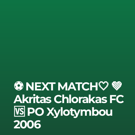
⚽️ NEXT MATCH🤍 💚
Akritas Chlorakas FC
🆚 PO Xylotymbou
2006