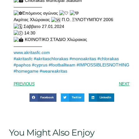
Chlorakas Municipal Stadium
——————–
Επόμενος αγώνας
Ακρίτας Χλώρακας
Π.Ο. ΞΥΛΟΤΥΜΠΟΥ 2006
Σάββατο 27.01.2024
14:30
ΚΟΙΝΟΤΙΚΟ ΣΤΑΔΙΟ Χλώρακας
——————–
www.akritasfc.com
#akritasfc
#akritaschlorakas
#monoakritas
#chlorakas
#paphos
#cyprus
#footballteam
#IMPOSSIBLEISNOTHING
#homegame
#weareakritas
PREVIOUS
NEXT
Facebook
Twitter
LinkedIn
You Might Also Enjoy