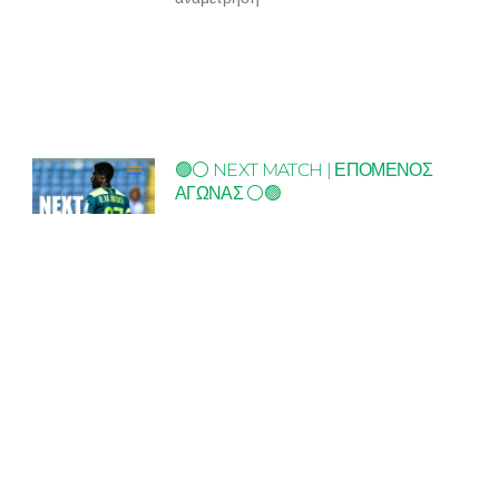
🟢⚪ NEXT MATCH | ΕΠΟΜΕΝΟΣ
ΑΓΩΝΑΣ ⚪🟢
Το Σάββατο 21 Μαρτίου, ο Ακρίτας
Χλώρακας αγωνίζεται εκτός έδρας